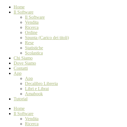
Home
Il Software
Il Software
Vendita
Ricerca
Ordine
Spunta (Carico dei titoli)
Rese
Statistiche
Scolastica
Chi Siamo
Dove Siamo
Contatti
App
App
Decalibro Libreria
Libri e Librai
Amabook
Tutorial
Home
Il Software
Vendita
Ricerca