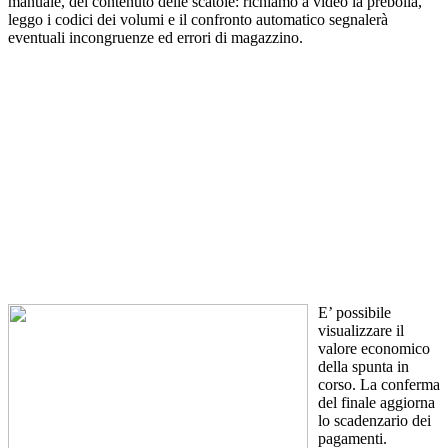
manuale, del contenuto delle scatole: richiamo a video la prebolla,
leggo i codici dei volumi e il confronto automatico segnalerà
eventuali incongruenze ed errori di magazzino.
E’ possibile
visualizzare il
valore economico
della spunta in
corso. La conferma
del finale aggiorna
lo scadenzario dei
pagamenti.