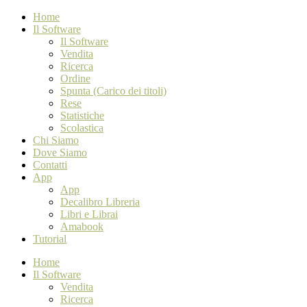
Home
Il Software
Il Software
Vendita
Ricerca
Ordine
Spunta (Carico dei titoli)
Rese
Statistiche
Scolastica
Chi Siamo
Dove Siamo
Contatti
App
App
Decalibro Libreria
Libri e Librai
Amabook
Tutorial
Home
Il Software
Vendita
Ricerca