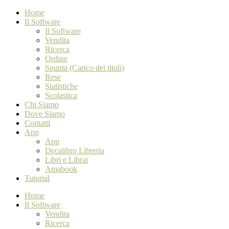
Home
Il Software
Il Software
Vendita
Ricerca
Ordine
Spunta (Carico dei titoli)
Rese
Statistiche
Scolastica
Chi Siamo
Dove Siamo
Contatti
App
App
Decalibro Libreria
Libri e Librai
Amabook
Tutorial
Home
Il Software
Vendita
Ricerca