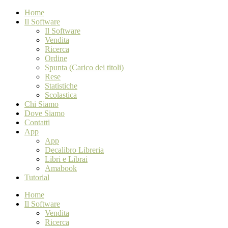
Home
Il Software
Il Software
Vendita
Ricerca
Ordine
Spunta (Carico dei titoli)
Rese
Statistiche
Scolastica
Chi Siamo
Dove Siamo
Contatti
App
App
Decalibro Libreria
Libri e Librai
Amabook
Tutorial
Home
Il Software
Vendita
Ricerca