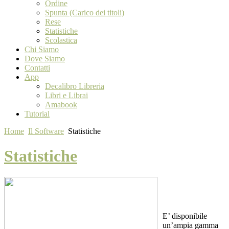
Ordine
Spunta (Carico dei titoli)
Rese
Statistiche
Scolastica
Chi Siamo
Dove Siamo
Contatti
App
Decalibro Libreria
Libri e Librai
Amabook
Tutorial
Home
Il Software
Statistiche
Statistiche
E’ disponibile
un’ampia gamma