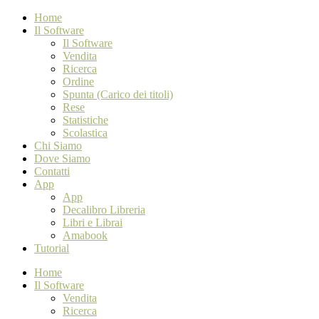
Home
Il Software
Il Software
Vendita
Ricerca
Ordine
Spunta (Carico dei titoli)
Rese
Statistiche
Scolastica
Chi Siamo
Dove Siamo
Contatti
App
App
Decalibro Libreria
Libri e Librai
Amabook
Tutorial
Home
Il Software
Vendita
Ricerca