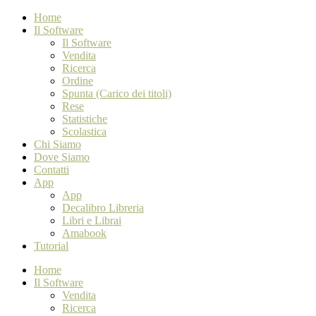
Home
Il Software
Il Software
Vendita
Ricerca
Ordine
Spunta (Carico dei titoli)
Rese
Statistiche
Scolastica
Chi Siamo
Dove Siamo
Contatti
App
App
Decalibro Libreria
Libri e Librai
Amabook
Tutorial
Home
Il Software
Vendita
Ricerca