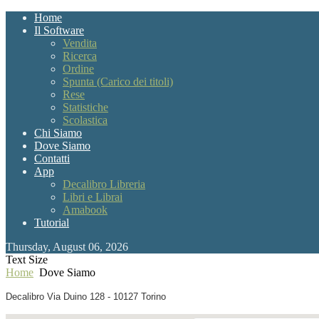
Home
Il Software
Vendita
Ricerca
Ordine
Spunta (Carico dei titoli)
Rese
Statistiche
Scolastica
Chi Siamo
Dove Siamo
Contatti
App
Decalibro Libreria
Libri e Librai
Amabook
Tutorial
Thursday, August 06, 2026
Text Size
Home
Dove Siamo
Decalibro Via Duino 128 - 10127 Torino