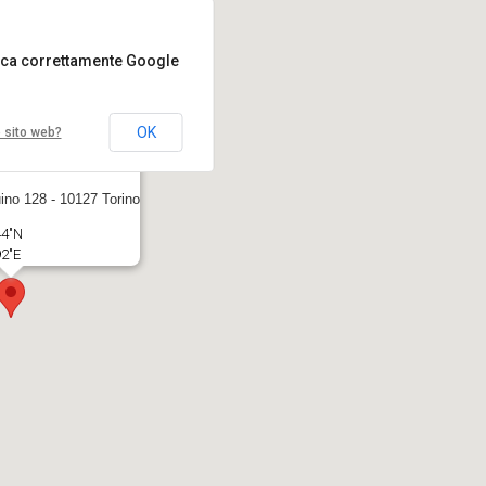
ica correttamente Google
OK
o sito web?
ino 128 - 10127 Torino
44"N
92"E