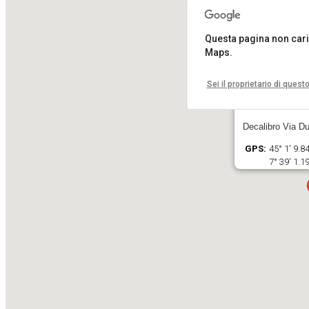
Questa pagina non car
Maps.
Sei il proprietario di quest
Decalibro
Decalibro Via Du
GPS:
45° 1' 9.8
7° 39' 1.1