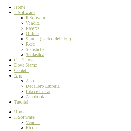
Home
Il Software
Il Software
Vendita
Ricerca
Ordine
Spunta (Carico dei titoli)
Rese
Statistiche
Scolastica
Chi Siamo
Dove Siamo
Contatti
App
App
Decalibro Libreria
Libri e Librai
Amabook
Tutorial
Home
Il Software
Vendita
Ricerca